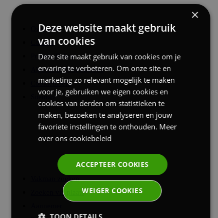
×
Deze website maakt gebruik
Over ons
van cookies
Contact
Deze site maakt gebruik van cookies om je
Privacy Policy
ervaring te verbeteren. Om onze site en
Algemene Voorwaarden
marketing zo relevant mogelijk te maken
Cookiebeleid
voor je, gebruiken we eigen cookies en
Sitemap
cookies van derden om statistieken te
maken, bezoeken te analyseren en jouw
favoriete instellingen te onthouden.
Meer
over ons cookiebeleid
Zoeken
ACCEPTEER COOKIES
Vakman zoeken
WEIGER COOKIES
Zoeken via plaats
Aannemer
TOON DETAILS