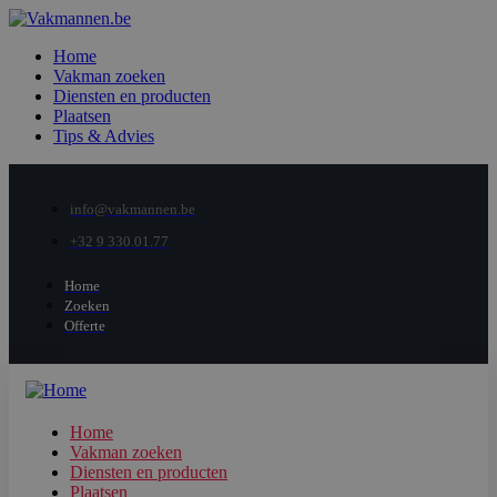
Home
Vakman zoeken
Diensten en producten
Plaatsen
Tips & Advies
info@vakmannen.be
+32 9 330.01.77
Home
Zoeken
Offerte
Home
Vakman zoeken
Diensten en producten
Plaatsen