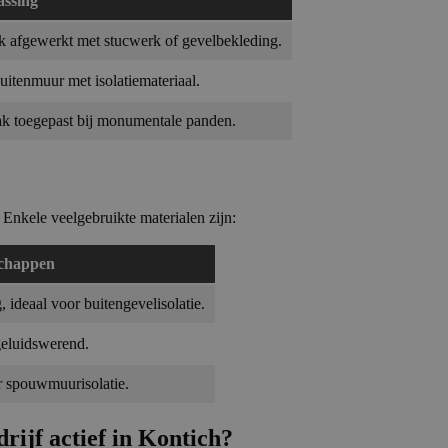
ssing
ak afgewerkt met stucwerk of gevelbekleding.
uitenmuur met isolatiemateriaal.
ak toegepast bij monumentale panden.
 Enkele veelgebruikte materialen zijn:
chappen
 ideaal voor buitengevelisolatie.
geluidswerend.
or spouwmuurisolatie.
rijf actief in Kontich?