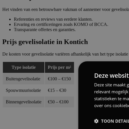
Het vinden van een betrouwbare vakman of aannemer voor gevelisolatie
Referenties en reviews van eerdere klanten.
Ervaring en certificeringen zoals KOMO of BCCA.
Transparante offertes en garanties.
Prijs gevelisolatie in Kontich
De kosten voor gevelisolatie variëren afhankelijk van het type isolat
Type isolatie
Prijs per m²
Deze websit
Buitengevelisolatie
€100 – €150
Deze site maakt g
Spouwmuurisolatie
€15 – €30
relevant mogelij
statistieken te m
Binnengevelisolatie
€50 – €100
over ons cookieb
TOON DETAI