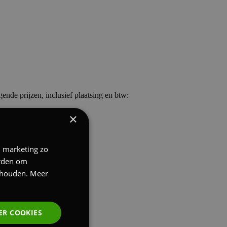
ende prijzen, inclusief plaatsing en btw:
×
n marketing zo
erden om
nthouden.
Meer
ER COOKIES