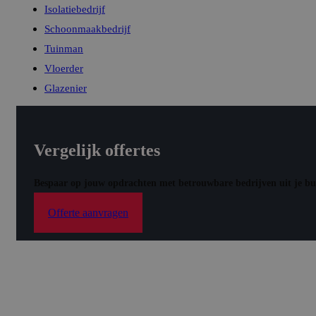
Isolatiebedrijf
Schoonmaakbedrijf
Tuinman
Vloerder
Glazenier
Vergelijk offertes
Bespaar op jouw opdrachten met betrouwbare bedrijven uit je bu
Offerte aanvragen