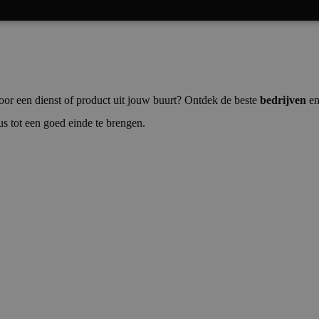
elijke
Analytische Cookies
Tracking Cookies
Fun
or een dienst of product uit jouw buurt? Ontdek de beste
bedrijven
e
us tot een goed einde te brengen.
t noodzakelijke
Analytische Cookies
Tracking Cookies
Functionaliteits C
 cookies maken kernfunctionaliteit van de website mogelijk, zoals gebruikersaanmeldin
elijke cookies kan de website niet correct worden gebruikt.
Provider
/
Vervaldatum
Omschrijving
Domein
29 minuten
Deze cookie wordt gebruikt om onderscheid
Cloudflare Inc.
58 seconden
mensen en bots. Dit is gunstig voor de websi
.activehosted.com
rapporten te kunnen maken over het gebrui
nt
4 weken 2
Deze cookie wordt gebruikt door de Cookie-S
CookieScript
dagen
om de cookievoorkeuren van bezoekers te 
vakmannen.be
cookie-banner van Cookie-Script.com is nood
te werken.