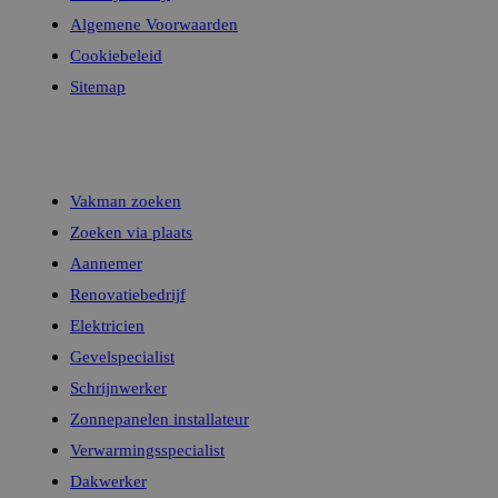
Algemene Voorwaarden
Prov
Cookiebeleid
Naam
Naam
Dom
Sitemap
_ga
userReferer
Jot
.jot
Zoeken
guest
.jot
Vakman zoeken
_ga_SJ3NK4C5HB
Zoeken via plaats
Aannemer
Renovatiebedrijf
Elektricien
Gevelspecialist
Schrijnwerker
Zonnepanelen installateur
Verwarmingsspecialist
Dakwerker