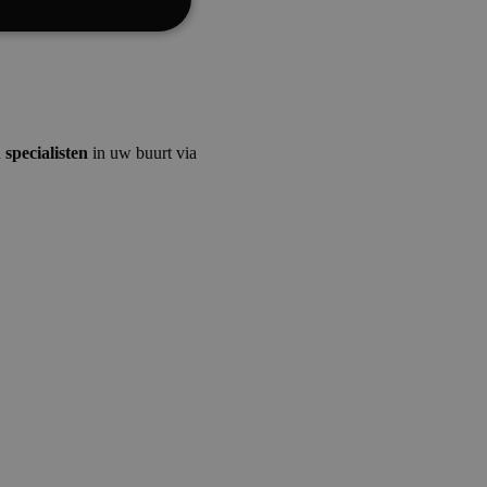
ctionaliteits
Cookies
n
specialisten
in uw buurt via
ookies
g en accountbeheer.
 te maken tussen
te, om geldige
k van hun website.
cript.com-service
onthouden. De
zakelijk om correct