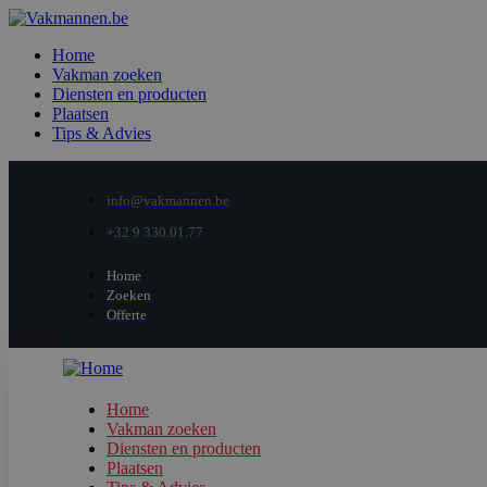
Home
Vakman zoeken
Diensten en producten
Plaatsen
Tips & Advies
info@vakmannen.be
+32 9 330.01.77
Home
Zoeken
Offerte
Home
Vakman zoeken
Diensten en producten
Plaatsen