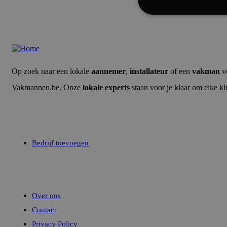
Strikt noodzak
Op zoek naar een lokale
aannemer
,
installateur
of een
vakman
vo
Vakmannen.be. Onze
lokale experts
staan voor je klaar om elke kl
Strik
Uw bedrijf
Strikt noodzakelijke
Zonder strikt noodzak
Naam
Bedrijf toevoegen
__cf_bm
Credits
CookieScriptConse
Over ons
Contact
Privacy Policy