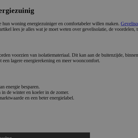
ergiezuinig
ie hun woning energiezuiniger en comfortabeler willen maken.
Geveliso
ikel lees je alles wat je moet weten over gevelisolatie, de voordelen, 
rden voorzien van isolatiemateriaal. Dit kan aan de buitenzijde, binn
tot een lagere energierekening en meer wooncomfort.
an energie besparen.
in de winter en koeler in de zomer.
arktwaarde en een beter energielabel.
?