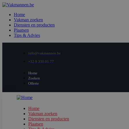
Home
Vakman zoeken
Diensten en producten
Plaatsen
Tips & Advies
info@vakmannen.be
+32 9 330.01.77
Home
Zoeken
Offerte
Home
Vakman zoeken
Diensten en producten
Plaatsen