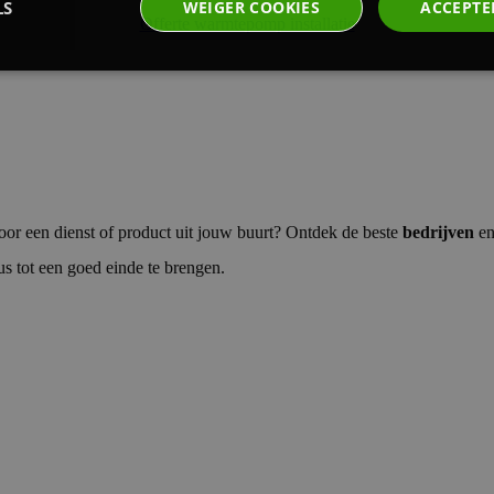
LS
WEIGER COOKIES
ACCEPTE
Offerte warmtepomp installatie
elijke
Analytische Cookies
Tracking Cookies
Fun
or een dienst of product uit jouw buurt? Ontdek de beste
bedrijven
e
t noodzakelijke
Analytische Cookies
Tracking Cookies
Functionaliteits C
us tot een goed einde te brengen.
 cookies maken kernfunctionaliteit van de website mogelijk, zoals gebruikersaanmeldin
elijke cookies kan de website niet correct worden gebruikt.
Provider
/
Vervaldatum
Omschrijving
Domein
nt
4 weken 2
Deze cookie wordt gebruikt door de Cookie-S
CookieScript
dagen
om de cookievoorkeuren van bezoekers te 
vakmannen.be
cookie-banner van Cookie-Script.com is nood
te werken.
29 minuten
Deze cookie wordt gebruikt om onderscheid
Cloudflare Inc.
57 seconden
mensen en bots. Dit is gunstig voor de websi
.activehosted.com