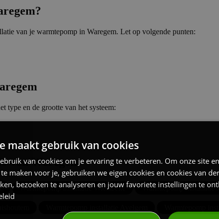
Waregem?
tallatie van je warmtepomp in Waregem. Let op volgende punten:
Waregem
et type en de grootte van het systeem:
e maakt gebruik van cookies
gio van Waregem
ebruik van cookies om je ervaring te verbeteren. Om onze site e
k te maken voor je, gebruiken we eigen cookies en cookies van d
aken, bezoeken te analyseren en jouw favoriete instellingen te o
e
Warmtepomp installatie Wielsbeke
Warmtepomp installatie
eleid
uishoutem
Warmtepomp installatie Avelgem
Warmtepomp instal