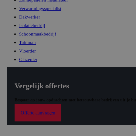
Verwarmingsspecialist
Dakwerker
Isolatiebedrijf
Schoonmaakbedrijf
Tuinman
Vloerder
Glazenier
Vergelijk offertes
Bespaar op jouw opdrachten met betrouwbare bedrijven uit je bu
Offerte aanvragen