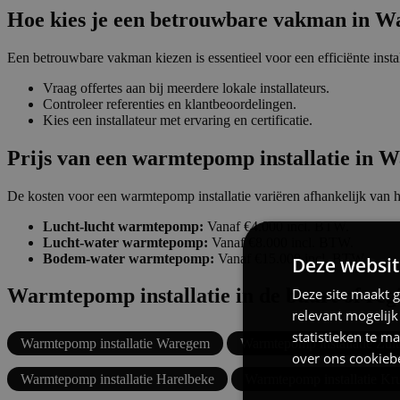
Hoe kies je een betrouwbare vakman in 
Een betrouwbare vakman kiezen is essentieel voor een efficiënte ins
Vraag offertes aan bij meerdere lokale installateurs.
Controleer referenties en klantbeoordelingen.
Kies een installateur met ervaring en certificatie.
Prijs van een warmtepomp installatie in 
De kosten voor een warmtepomp installatie variëren afhankelijk van h
Lucht-lucht warmtepomp:
Vanaf €4.000 incl. BTW.
Lucht-water warmtepomp:
Vanaf €8.000 incl. BTW.
Bodem-water warmtepomp:
Vanaf €15.000 incl. BTW.
Deze websit
Warmtepomp installatie in de buurt of re
Deze site maakt g
relevant mogelij
statistieken te m
Warmtepomp installatie Waregem
Warmtepomp installatie Zult
over ons cookieb
Warmtepomp installatie Harelbeke
Warmtepomp installatie Kr