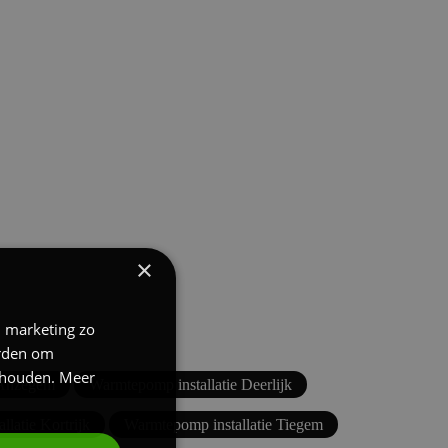
×
n marketing zo
erden om
nthouden.
Meer
 Anzegem
Warmtepomp installatie Deerlijk
latie Kortrijk
Warmtepomp installatie Tiegem