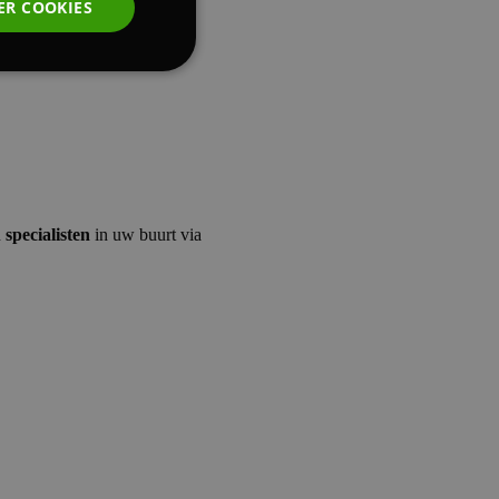
ER COOKIES
ctionaliteits
Cookies
n
specialisten
in uw buurt via
ookies
g en accountbeheer.
cript.com-service
onthouden. De
zakelijk om correct
 te maken tussen
te, om geldige