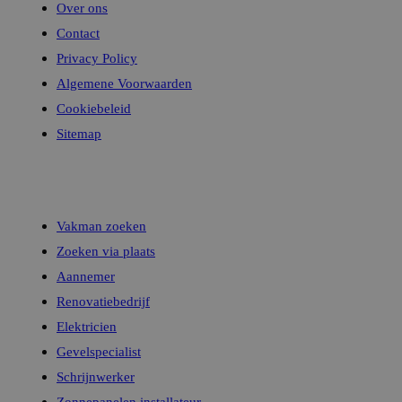
Over ons
Contact
Privacy Policy
Prov
Naam
Naam
Algemene Voorwaarden
Dom
Cookiebeleid
_ga
userReferer
Jot
.jotf
Sitemap
guest
.jotf
Zoeken
_ga_SJ3NK4C5HB
userReferer
Jot
Vakman zoeken
.jot
Zoeken via plaats
guest
.jot
Aannemer
Renovatiebedrijf
Elektricien
Gevelspecialist
Schrijnwerker
Zonnepanelen installateur