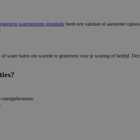
Waregem warmtepomp installatie
biedt een vakman of aannemer oplossi
.
m of water halen om warmte te genereren voor je woning of bedrijf. De
ties?
e energiebronnen.
.