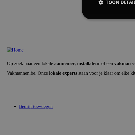
TOON DETAI
Strikt noodzak
Op zoek naar een lokale
aannemer
,
installateur
of een
vakman
vo
Strik
Vakmannen.be. Onze
lokale experts
staan voor je klaar om elke kl
Strikt noodzakelijke
Zonder strikt noodzak
Uw bedrijf
Naam
CookieScriptConse
Bedrijf toevoegen
Credits
__cf_bm